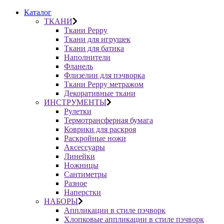
Каталог
ТКАНИ
Ткани Peppy
Ткани для игрушек
Ткани для батика
Наполнители
Фланель
Флизелин для пэчворка
Ткани Peppy метражом
Декоративные ткани
ИНСТРУМЕНТЫ
Рулетки
Термотрансферная бумага
Коврики для раскроя
Раскройные ножи
Аксессуары
Линейки
Ножницы
Сантиметры
Разное
Наперстки
НАБОРЫ
Аппликации в стиле пэчворк
Хлопковые аппликации в стиле пэчворк