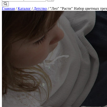
Главная
/
Каталог
/
Детство
/ "Лео" "Расти" Набор цветных тре