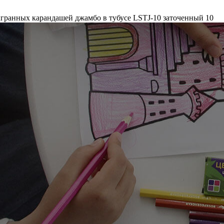
хгранных карандашей джамбо в тубусе LSTJ-10 заточенный 10