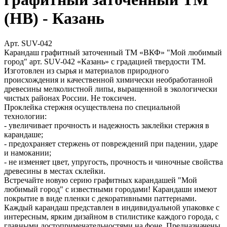
(HB) - Казань
Арт. SUV-042
Карандаш графитный заточенный ТМ «ВКФ» "Мой любимый
город" арт. SUV-042 «Казань» с градацией твердости ТМ.
Изготовлен из сырья и материалов природного
происхождения и качественной химически необработанной
древесины мелколистной липы, выращенной в экологически
чистых районах России. Не токсичен.
Проклейка стержня осуществлена по специальной
технологии:
- увеличивает прочность и надежность заклейки стержня в
карандаше;
- предохраняет стержень от повреждений при падении, ударе
и намокании;
- не изменяет цвет, упругость, прочность и чиночные свойства
древесины в местах склейки.
Встречайте новую серию графитных карандашей "Мой
любимый город" с известными городами! Карандаши имеют
покрытие в виде пленки с декоративными паттернами.
Каждый карандаш представлен в индивидуальной упаковке с
интересным, ярким дизайном в стилистике каждого города, с
главными достопримечательностями на фоне. Предназначены