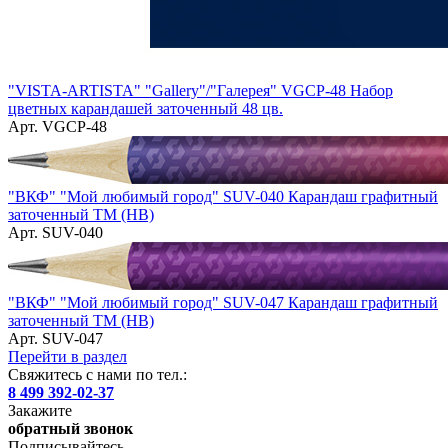
"VISTA-ARTISTA" "Gallery"/"Галерея" VGCP-48 Набор
цветных карандашей заточенный 48 цв.
Арт. VGCP-48
"ВКФ" "Мой любимый город" SUV-040 Карандаш графитный
заточенный ТМ (HB)
Арт. SUV-040
"ВКФ" "Мой любимый город" SUV-047 Карандаш графитный
заточенный ТМ (HB)
Арт. SUV-047
Перейти в раздел
Свяжитесь с нами по тел.:
8 499 392-02-37
Закажите
обратный звонок
Подписывайтесь