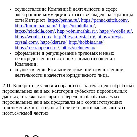
осуществление Компанией деятельности в сфере
электронной коммерции в качестве владельца страницы
сети Интернет
https://panna.ru/
,
https://panna-stitch.com/
,
http://forum.panna.ru/
,
https://miadolla.ru/
,
https://miadolla.com/
,
http://obnimashki.ru/
,
https://woolla.ru/
,
https://woolla.com/
,
http://freya-crystal.ru/
,
https://freyja-
crystal.com/
,
http://klart.ru/
,
http://hobbius.net/
,
https://russianpencil.ru/
,
https://cehidey.ru/
.
оформление и регулирование трудовых и иных
непосредственно связанных с ними отношений
Компании;
осуществление Компанией обычной хозяйственной
деятельности в качестве юридического лица.
2.11. Конкретные условия обработки, включая цели обработки
персональных данных, категории субъектов персональных
данных, а также категории и перечень обрабатываемых
персональных данных представлены в соответствующих
приложениях к настоящей Политики, которые являются ее
неотъемлемой частью.