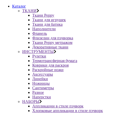
Каталог
ТКАНИ
Ткани Peppy
Ткани для игрушек
Ткани для батика
Наполнители
Фланель
Флизелин для пэчворка
Ткани Peppy метражом
Декоративные ткани
ИНСТРУМЕНТЫ
Рулетки
Термотрансферная бумага
Коврики для раскроя
Раскройные ножи
Аксессуары
Линейки
Ножницы
Сантиметры
Разное
Наперстки
НАБОРЫ
Аппликации в стиле пэчворк
Хлопковые аппликации в стиле пэчворк