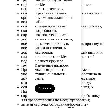
трудовая книжка;
Мы используем файлы
страховое свидетельство государственного
cookies
пенсионного страхования;
в статистических
свидетельство о постановке на учёт в налоговый
и рекламных целях,
орган и присвоении ИНН;
а также для адаптации
водительское удостоверение;
сайта
свидетельства о заключении/расторжении брака;
к индивидуальным
свидетельство о рождении детей;
потребностям
справка из ЗАГСа;
пользователей. Если
документы воинского учёта – для
вы не согласны с этим,
военнообязанных и лиц, подлежащих призыву на
вы можете покинуть
военную службу;
сайт или изменить
документы об образовании, о квалификации или
настройки,
наличии специальных знаний, специальной
касающиеся cookies
подготовки;
в вашем браузере.
трудовой договор;
Изменение настроек
Приказы по личному составу: о приеме и
может ограничить
увольнении работника, о переводе работника на
функциональность
другую работу, о предоставлении всех видов
сайта.
отпусков, о направлении в командировку;
основания (заявления и иные документы) к
Принять
Приказам по личному составу;
справки, выдаваемые по требования работнику
для предоставления по месту требования;
личная карточка сотрудника(форма Т-2);