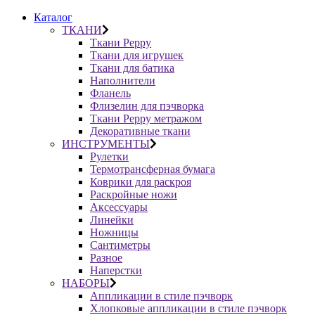
Каталог
ТКАНИ
Ткани Peppy
Ткани для игрушек
Ткани для батика
Наполнители
Фланель
Флизелин для пэчворка
Ткани Peppy метражом
Декоративные ткани
ИНСТРУМЕНТЫ
Рулетки
Термотрансферная бумага
Коврики для раскроя
Раскройные ножи
Аксессуары
Линейки
Ножницы
Сантиметры
Разное
Наперстки
НАБОРЫ
Аппликации в стиле пэчворк
Хлопковые аппликации в стиле пэчворк