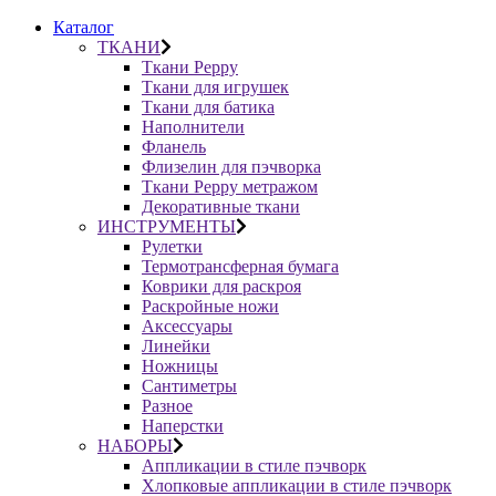
Каталог
ТКАНИ
Ткани Peppy
Ткани для игрушек
Ткани для батика
Наполнители
Фланель
Флизелин для пэчворка
Ткани Peppy метражом
Декоративные ткани
ИНСТРУМЕНТЫ
Рулетки
Термотрансферная бумага
Коврики для раскроя
Раскройные ножи
Аксессуары
Линейки
Ножницы
Сантиметры
Разное
Наперстки
НАБОРЫ
Аппликации в стиле пэчворк
Хлопковые аппликации в стиле пэчворк