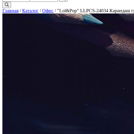
Главная
/
Каталог
/
Офис
/ "Lol&Pop" LLPCS-24034 Карандаш г