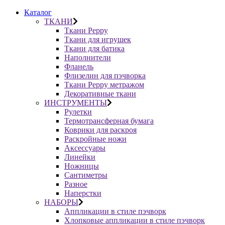
Каталог
ТКАНИ
Ткани Peppy
Ткани для игрушек
Ткани для батика
Наполнители
Фланель
Флизелин для пэчворка
Ткани Peppy метражом
Декоративные ткани
ИНСТРУМЕНТЫ
Рулетки
Термотрансферная бумага
Коврики для раскроя
Раскройные ножи
Аксессуары
Линейки
Ножницы
Сантиметры
Разное
Наперстки
НАБОРЫ
Аппликации в стиле пэчворк
Хлопковые аппликации в стиле пэчворк