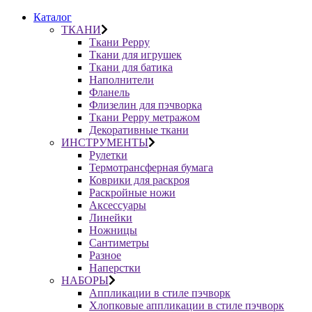
Каталог
ТКАНИ
Ткани Peppy
Ткани для игрушек
Ткани для батика
Наполнители
Фланель
Флизелин для пэчворка
Ткани Peppy метражом
Декоративные ткани
ИНСТРУМЕНТЫ
Рулетки
Термотрансферная бумага
Коврики для раскроя
Раскройные ножи
Аксессуары
Линейки
Ножницы
Сантиметры
Разное
Наперстки
НАБОРЫ
Аппликации в стиле пэчворк
Хлопковые аппликации в стиле пэчворк