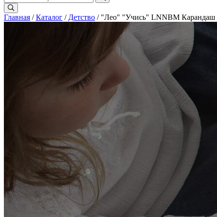
Главная
/
Каталог
/
Детство
/ "Лео" "Учись" LNNBM Карандаш ч