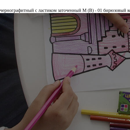
ернографитный с ластиком заточенный М (B) - 01 бирюзовый к