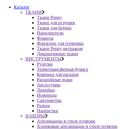
Каталог
ТКАНИ
Ткани Peppy
Ткани для игрушек
Ткани для батика
Наполнители
Фланель
Флизелин для пэчворка
Ткани Peppy метражом
Декоративные ткани
ИНСТРУМЕНТЫ
Рулетки
Термотрансферная бумага
Коврики для раскроя
Раскройные ножи
Аксессуары
Линейки
Ножницы
Сантиметры
Разное
Наперстки
НАБОРЫ
Аппликации в стиле пэчворк
Хлопковые аппликации в стиле пэчворк