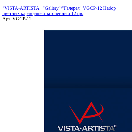
"VISTA-ARTISTA" "Gallery"/"Галерея" VGCP-12 Набор
цветных карандашей заточенный 12 цв.
Арт. VGCP-12