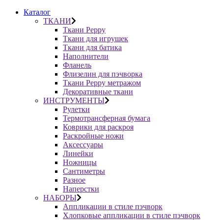
Каталог
ТКАНИ
Ткани Peppy
Ткани для игрушек
Ткани для батика
Наполнители
Фланель
Флизелин для пэчворка
Ткани Peppy метражом
Декоративные ткани
ИНСТРУМЕНТЫ
Рулетки
Термотрансферная бумага
Коврики для раскроя
Раскройные ножи
Аксессуары
Линейки
Ножницы
Сантиметры
Разное
Наперстки
НАБОРЫ
Аппликации в стиле пэчворк
Хлопковые аппликации в стиле пэчворк