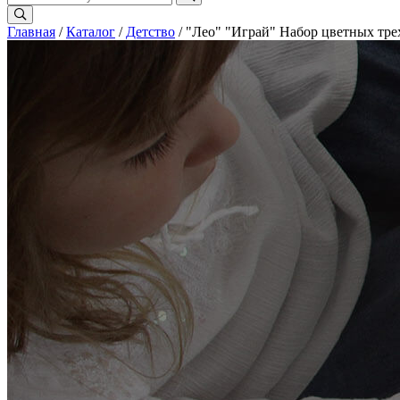
Главная
/
Каталог
/
Детство
/ "Лео" "Играй" Набор цветных тре