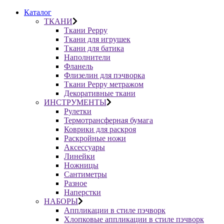
Каталог
ТКАНИ
Ткани Peppy
Ткани для игрушек
Ткани для батика
Наполнители
Фланель
Флизелин для пэчворка
Ткани Peppy метражом
Декоративные ткани
ИНСТРУМЕНТЫ
Рулетки
Термотрансферная бумага
Коврики для раскроя
Раскройные ножи
Аксессуары
Линейки
Ножницы
Сантиметры
Разное
Наперстки
НАБОРЫ
Аппликации в стиле пэчворк
Хлопковые аппликации в стиле пэчворк