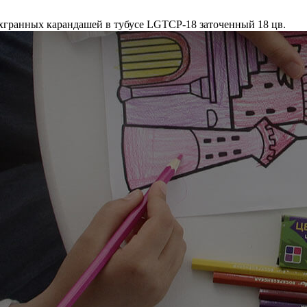
хгранных карандашей в тубусе LGTCP-18 заточенный 18 цв.